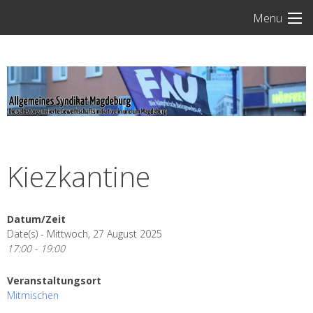
Skip
Menu
to
content
Kiezkantine
Datum/Zeit
Date(s) - Mittwoch, 27 August 2025
17:00 - 19:00
Veranstaltungsort
Mitmischen