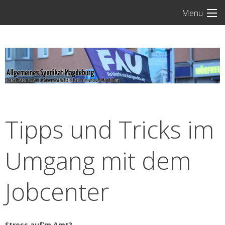
Skip
Menu
to
content
Tipps und Tricks im
Umgang mit dem
Jobcenter
Stress auf’m Amt?