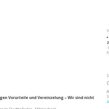
V
2
F
S
S
J
S
n Vorurteile und Vereinzelung – Wir sind nicht
4