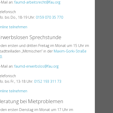
-Mail an:
faumd-arbeitsrecht@fau.org
elefonisch
o. bis Do., 18-19 Uhr:
0159 070 35 770
nline teilnehmen
Erwerbslosen Sprechstunde
eden ersten und dritten Freitag im Monat um 15 Uhr im
tadtteilladen „Mitmischen“ in der
Maxim-Gorki-Straße
0
.
-Mail an:
faumd-erwerbslos@fau.org
elefonisch
o. bis Fr., 13-18 Uhr:
0152 193 311 73
nline teilnehmen
Beratung bei Mietproblemen
eden ersten Dienstag im Monat um 17 Uhr im