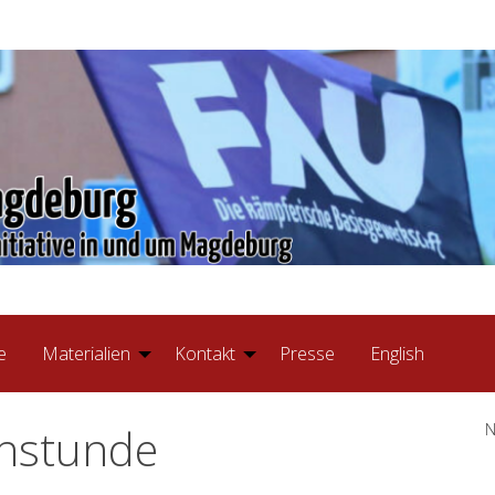
e
Materialien
Kontakt
Presse
English
chstunde
N