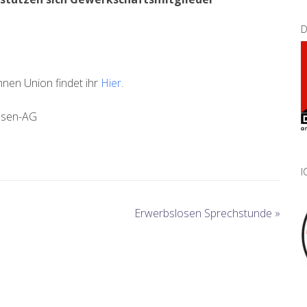
D
nnen Union findet ihr
Hier
.
losen-AG
I
Erwerbslosen Sprechstunde
»