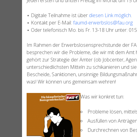
Jeden ersten und dritten Freitag im Monat um 15 Uh
⋆ Digitale Teilnahme ist über
diesen Link möglich
.
⋆ Kontakt per E-Mail:
faumd-erwerbslos@fau.org
⋆ Oder telefonisch Mo. bis Fr. 13-18 Uhr unter: 0
Im Rahmen der Erwerbslosensprechstunde der FAU
besprechen wir die Probleme, die wir mit dem Amt
gehört zur Strategie der Ämter (ob Jobcenter, Agen
unterschiedlichsten Mitteln zu schikanieren und sie
Bescheide, Sanktionen, unsinnige Bildungsmaßnah
was! Wir können uns gemeinsam wehren!
Was wir konkret tun:
Probleme lösen, mittels
Ausfüllen von Anträge
Durchrechnen von Be