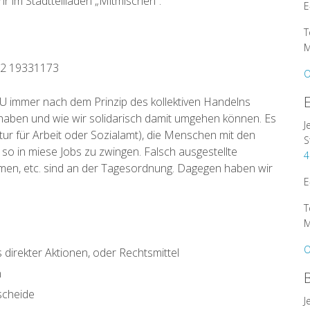
r im Stadtteilladen „Mitmischen“.
E
T
M
152 19331173
O
 immer nach dem Prinzip des kollektiven Handelns
 haben und wie wir solidarisch damit umgehen können. Es
J
tur für Arbeit oder Sozialamt), die Menschen mit den
S
 so in miese Jobs zu zwingen. Falsch ausgestellte
4
men, etc. sind an der Tagesordnung. Dagegen haben wir
E
T
M
O
 direkter Aktionen, oder Rechtsmittel
n
scheide
J