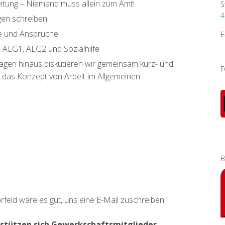
eitung – Niemand muss allein zum Amt!
S
4
gen schreiben
te und Ansprüche
E
in ALG1, ALG2 und Sozialhilfe
agen hinaus diskutieren wir gemeinsam kurz- und
F
 das Konzept von Arbeit im Allgemeinen.
B
eld wäre es gut, uns eine E-Mail zuschreiben.
erstützen sich Gewerkschaftsmitglieder