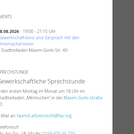
VENTS
8.08.2026
- 19:00 - 21:15 Uhr
Gewerkschaftskino und Gespräch mit den
ilmemacher:innen
tadtteilladen Maxim-Gorki-Str. 40
PRECHSTUNDE
Gewerkschaftliche Sprechstunde
eden ersten Montag im Monat um 18 Uhr im
tadtteilladen „Mitmischen“ in der
Maxim-Gorki-Straße
0
.
-Mail an:
faumd-arbeitsrecht@fau.org
elefonisch
o. bis Do., 18-19 Uhr:
0159 070 35 770