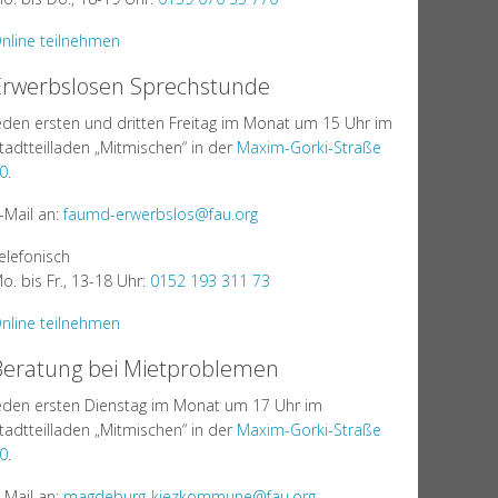
nline teilnehmen
Erwerbslosen Sprechstunde
eden ersten und dritten Freitag im Monat um 15 Uhr im
tadtteilladen „Mitmischen“ in der
Maxim-Gorki-Straße
0
.
-Mail an:
faumd-erwerbslos@fau.org
elefonisch
o. bis Fr., 13-18 Uhr:
0152 193 311 73
nline teilnehmen
Beratung bei Mietproblemen
eden ersten Dienstag im Monat um 17 Uhr im
tadtteilladen „Mitmischen“ in der
Maxim-Gorki-Straße
0
.
-Mail an:
magdeburg-kiezkommune@fau.org