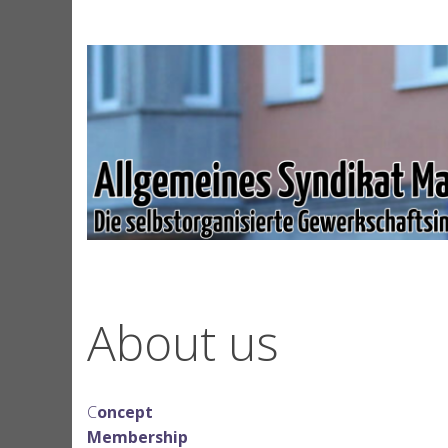
Skip
to
content
About us
C
oncept
Membership