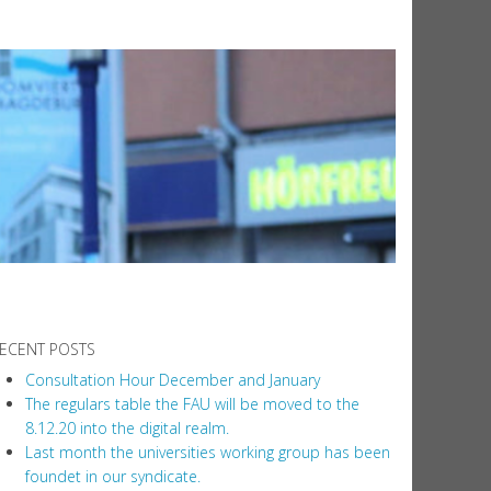
ECENT POSTS
Consultation Hour December and January
The regulars table the FAU will be moved to the
8.12.20 into the digital realm.
Last month the universities working group has been
foundet in our syndicate.